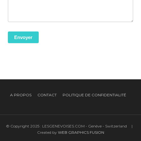
Envoyer
Alternative:
A PROPOS
CONTACT
POLITIQUE DE CONFIDENTIALITÉ
© Copyright 2025 : LESGENEVOISES.COM - Genève - Switzerland |
Created by
WEB GRAPHICS FUSION