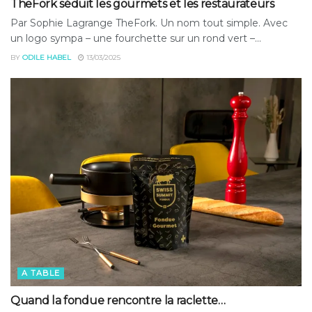
TheFork séduit les gourmets et les restaurateurs
Par Sophie Lagrange TheFork. Un nom tout simple. Avec
un logo sympa – une fourchette sur un rond vert –...
BY
ODILE HABEL
13/03/2025
A TABLE
Quand la fondue rencontre la raclette…