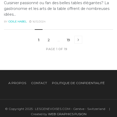
Cuisinier passionné ou fan des belles tables élégantes? La
gastronomie et les arts de la table offrent de nombreuses
idées...
BY
ODILE HABEL
16/12/2024
1
2
…
19
PAGE 1 OF 19
A PROPOS
CONTACT
POLITIQUE DE CONFIDENTIALITÉ
© Copyright 2025 : LESGENEVOISES.COM - Genève - Switzerland |
Created by
WEB GRAPHICS FUSION