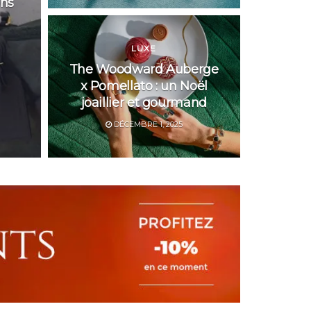
ens
LUXE
The Woodward Auberge
x Pomellato : un Noël
joaillier et gourmand
DÉCEMBRE 1, 2025