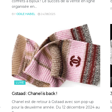
coffrets à bijoux ! Le succès de la vente en ligne
d
organisée en...
BY
ODILE HABEL
24/08/2025
LUXE
Gstaad : Chanel is back !
Chanel est de retour à Gstaad avec son pop-up
L
e
pour la deuxième année. Du 12 décembre 2024 au
s