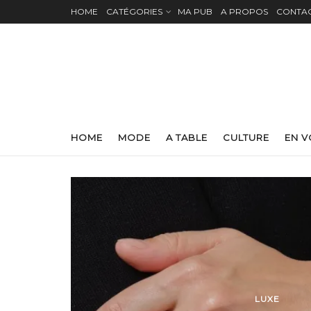
HOME
CATÉGORIES
MA PUB
A PROPOS
CONTA
HOME
MODE
A TABLE
CULTURE
EN 
LUXE