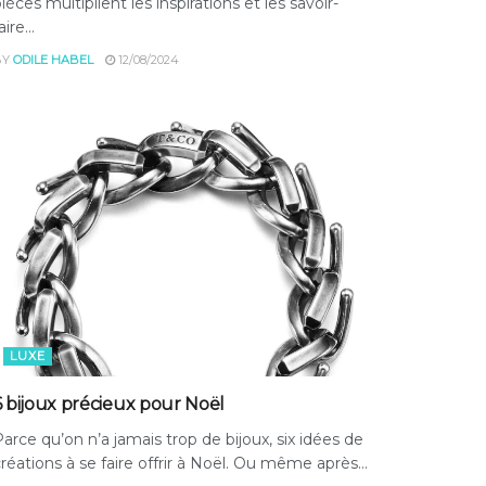
ièces multiplient les inspirations et les savoir-
aire...
BY
ODILE HABEL
12/08/2024
LUXE
6 bijoux précieux pour Noël
arce qu’on n’a jamais trop de bijoux, six idées de
réations à se faire offrir à Noël. Ou même après...