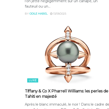
l’on jette négligemment sur un canapé, un
fauteuil ou un...
BY
ODILE HABEL
13/09/2025
LUXE
Tiffany & Co X Pharrell Williams: les perles de
Tahiti en majesté
Après le blanc immaculé, le noir ! Dans le cadre d