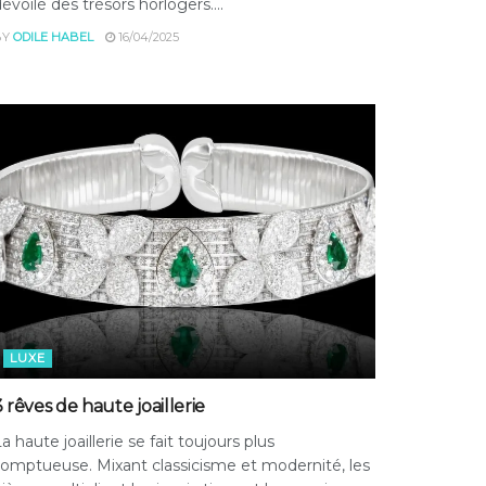
évoilé des trésors horlogers....
BY
ODILE HABEL
16/04/2025
LUXE
3 rêves de haute joaillerie
a haute joaillerie se fait toujours plus
omptueuse. Mixant classicisme et modernité, les