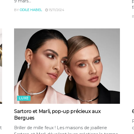
9 mars...
p
f
BY
ODILE HABEL
15/11/2024
LUXE
Sartoro et Marli, pop-up précieux aux
Bergues
P
t
Briller de mille feux ! Les maisons de joaillerie
c