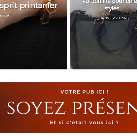
Vuitton life pour chi
esprit printanier
stylés
, 2026
JANVIER 20, 2026