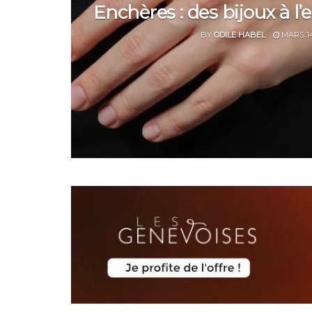
Enchères : des bijoux à l’
BY
ODILE HABEL
MARS 14