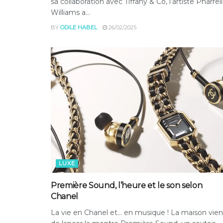
sa collaboration avec Tiffany & Co, l’artiste Pharrell
Williams a...
BY
ODILE HABEL
26/02/2025
LUXE
Première Sound, l’heure et le son selon
Chanel
La vie en Chanel et… en musique ! La maison vien