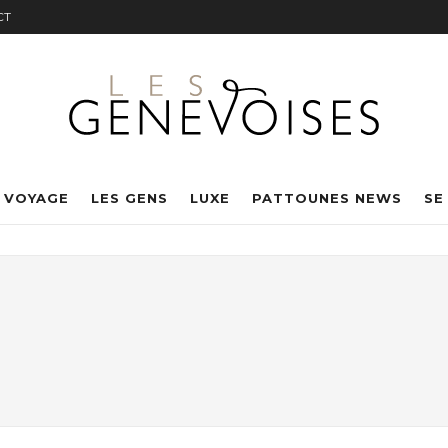
CT
 VOYAGE
LES GENS
LUXE
PATTOUNES NEWS
SE