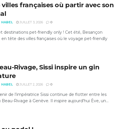
 villes françaises où partir avec son
al
E HABEL
JUILLET 3, 2026
0
t destinations pet-friendly only ! Cet été, Besançon
 en tête des villes françaises où le voyage pet-friendly
au-Rivage, Sissi inspire un gin
ature
E HABEL
JUILLET 2, 2026
0
nir de l’impératrice Sissi continue de flotter entre les
Beau-Rivage à Genève. Il inspire aujourd’hui Ève, un...