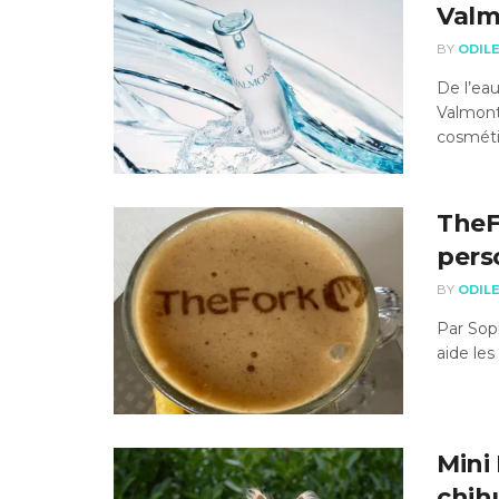
Valm
BY
ODIL
De l’eau
Valmont 
cosméti
TheF
pers
BY
ODIL
Par Soph
aide les
Mini
chih