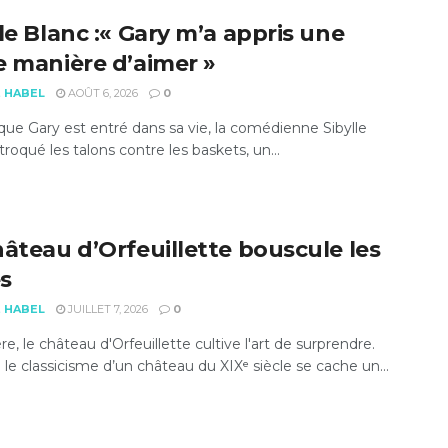
le Blanc :« Gary m’a appris une
e manière d’aimer »
E HABEL
AOÛT 6, 2026
0
que Gary est entré dans sa vie, la comédienne Sibylle
troqué les talons contre les baskets, un...
hâteau d’Orfeuillette bouscule les
s
E HABEL
JUILLET 7, 2026
0
e, le château d'Orfeuillette cultive l'art de surprendre.
 le classicisme d’un château du XIXᵉ siècle se cache un...