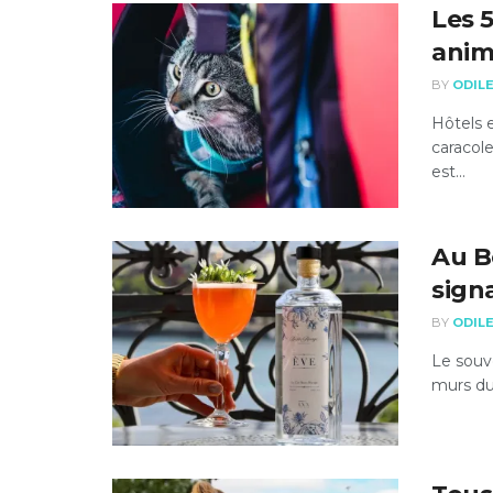
Les 5
anim
BY
ODIL
Hôtels e
caracole
est...
Au Be
sign
BY
ODIL
Le souve
murs du 