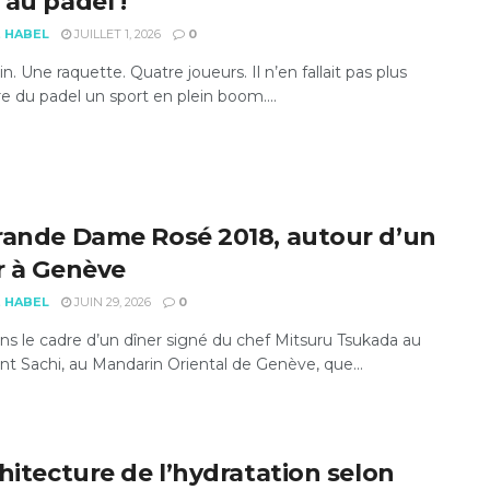
 au padel !
E HABEL
JUILLET 1, 2026
0
in. Une raquette. Quatre joueurs. Il n’en fallait pas plus
re du padel un sport en plein boom....
rande Dame Rosé 2018, autour d’un
r à Genève
E HABEL
JUIN 29, 2026
0
ns le cadre d’un dîner signé du chef Mitsuru Tsukada au
nt Sachi, au Mandarin Oriental de Genève, que...
chitecture de l’hydratation selon