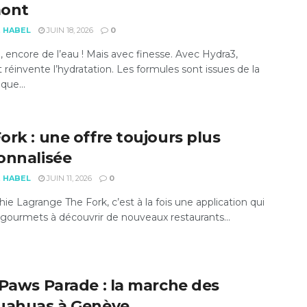
ont
E HABEL
JUIN 18, 2026
0
, encore de l’eau ! Mais avec finesse. Avec Hydra3,
réinvente l’hydratation. Les formules sont issues de la
que...
ork : une offre toujours plus
onnalisée
E HABEL
JUIN 11, 2026
0
ie Lagrange The Fork, c’est à la fois une application qui
 gourmets à découvrir de nouveaux restaurants...
 Paws Parade : la marche des
uahuas à Genève