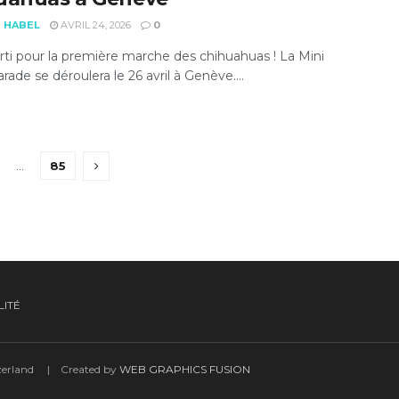
E HABEL
AVRIL 24, 2026
0
rti pour la première marche des chihuahuas ! La Mini
ade se déroulera le 26 avril à Genève....
…
85
LITÉ
tzerland | Created by
WEB GRAPHICS FUSION