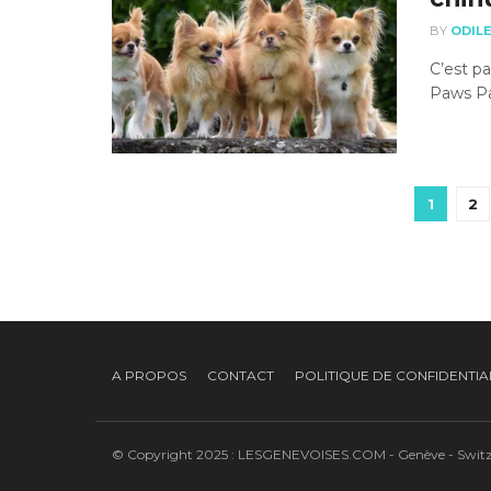
BY
ODIL
C’est pa
Paws Par
1
2
A PROPOS
CONTACT
POLITIQUE DE CONFIDENTIA
© Copyright 2025 : LESGENEVOISES.COM - Genève - Swi