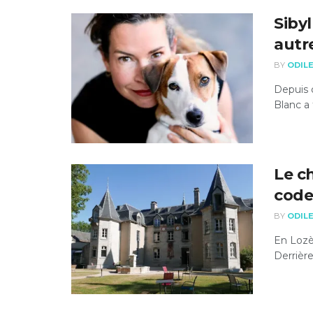
Sibyl
autr
BY
ODIL
Depuis 
Blanc a 
Le c
code
BY
ODIL
En Lozèr
Derrière