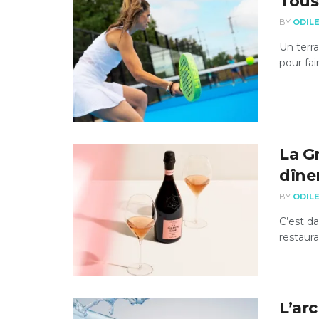
Tous
BY
ODIL
Un terra
pour fai
La G
dîne
BY
ODIL
C’est da
restaura
L’ar