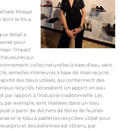
athalie Mossaz
 dont le fils a
ue détail a
pensé pour
miser l’impact
chaussures sur
vironnement: colles naturelles à base d’eau, satin
clé, semelles intérieures à base de maïs recyclé…
ajorité des tissus utilisés, qui contiennent des
riaux recyclés, nécessitent un apport en eau
it par rapport à l’industrie traditionnelle. Les
s, par exemple, sont réalisées dans un tissu
osé à partir de déchets de fibres de feuilles
anas et le tissu à paillettes recyclées utilisé pour
escarpins et des ballerines est obtenu par