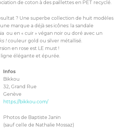
sociation de coton à des paillettes en PET recyclé.
ésultat ? Une superbe collection de huit modèles
jeune marque a déjà ses icônes: la sandale
ia
ou en « cuir » végan noir ou doré avec un
ks !
couleur
gold ou silver métallisé.
rsion en rose est LE must !
 ligne élégante et épurée.
Infos
Bikkou
32, Grand Rue
Genève
https://bikkou.com/
Photos de Baptiste Janin
(sauf celle de Nathalie Mossaz)