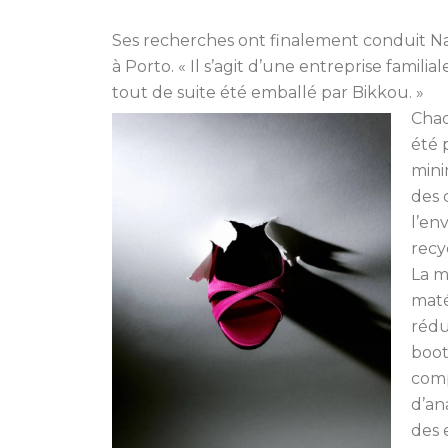
Ses recherches ont finalement conduit N
à Porto. « Il s’agit d’une entreprise familiale
tout de suite été emballé par Bikkou. »
Chaq
été 
mini
des 
l’en
recy
La m
maté
rédu
boot
comp
d’an
des 