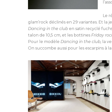
l’as
Le r
glam’rock déclinés en 29 variantes. Et la 
Dancing in the club
en satin recyclé fuchs
talon de 10,5 cm, et les bottines
Friday roc
Pour le modèle
Dancing in the club,
la ve
On succombe aussi pour les escarpins à la