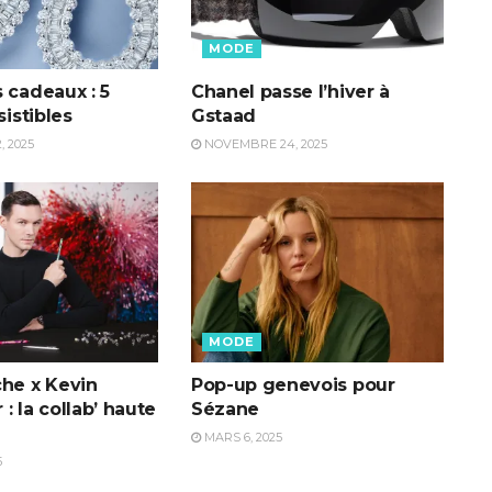
MODE
 cadeaux : 5
Chanel passe l’hiver à
sistibles
Gstaad
 2025
NOVEMBRE 24, 2025
MODE
che x Kevin
Pop-up genevois pour
: la collab’ haute
Sézane
MARS 6, 2025
5