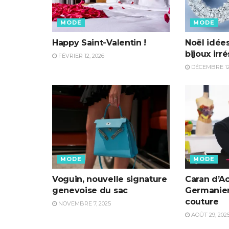
MODE
MODE
Happy Saint-Valentin !
Noël idées
bijoux irré
FÉVRIER 12, 2026
DÉCEMBRE 12,
MODE
MODE
Voguin, nouvelle signature
Caran d’A
genevoise du sac
Germanier 
couture
NOVEMBRE 7, 2025
AOÛT 29, 202