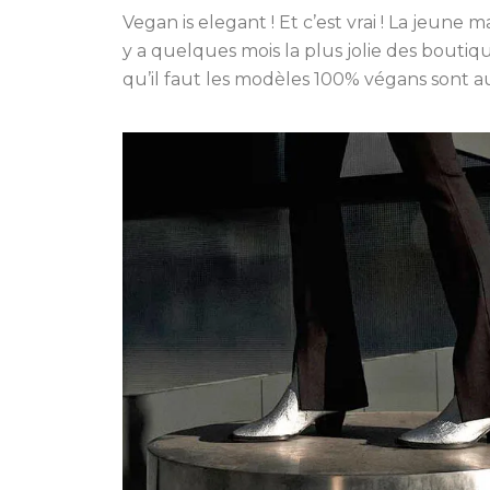
Vegan is elegant ! Et c’est vrai ! La jeun
y a quelques mois la plus jolie des boutique
qu’il faut les modèles 100% végans sont au