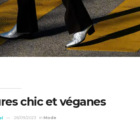
res chic et véganes
el
26/09/2023
in
Mode