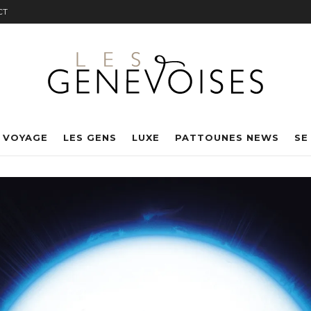
CT
 VOYAGE
LES GENS
LUXE
PATTOUNES NEWS
SE