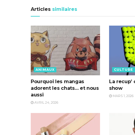
Articles
similaires
ANIMAUX
CULTURE
Pourquoi les mangas
La recup’ 
adorent les chats… et nous
show
aussi
MARS 1, 2026
AVRIL 24, 2026