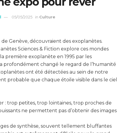
une expo pour rêver
l
05/05/2025
in
Culture
ité de Genève, découvraient des exoplanètes.
planètes Sciences & Fiction explore ces mondes
la première exoplanète en 1995 par les
 a profondément changé le regard de l’humanité
 exoplanètes ont été détectées au sein de notre
ment probable que chaque étoile visible dans le ciel
 : trop petites, trop lointaines, trop proches de
 puissants ne permettent pas d’obtenir des images
mages de synthèse, souvent tellement bluffantes