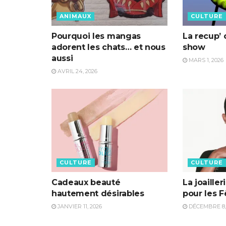
ANIMAUX
CULTURE
Pourquoi les mangas
La recup’ 
adorent les chats… et nous
show
aussi
MARS 1, 2026
AVRIL 24, 2026
CULTURE
CULTURE
Cadeaux beauté
La joailler
hautement désirables
pour les F
JANVIER 11, 2026
DÉCEMBRE 8,