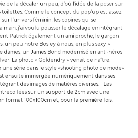
ie de la décaler un peu, d’où l’idée de la poser sur
 toilettes. Comme le concept du pop’up est assez
 sur l’univers féminin, les copines qui se
 main, j’ai voulu pousser le décalage en intégrant
vient Patrick également un ami proche, le garçon
, un peu notre Bosley à nous, en plus sexy. »
s de dames, un James Bond modernisé en anti-héros
er. La photo « Goldendry » venait de naître.
rée une série dans le style «shooting photo de mode»
 s’est ensuite immergée numériquement dans ses
tégrant des images de matières diverses. Les
ontrecollées sur un support de 2cm avec une
s en format 100x100cm et, pour la première fois,