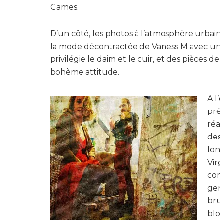
Games.
D’un côté, les photos à l’atmosphère urbaine 
la mode décontractée de Vaness M avec une
privilégie le daim et le cuir, et des pièces
bohème attitude.
A l
pré
réa
des
lon
Vir
com
gen
bru
blo