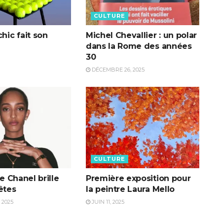
CULTURE
chic fait son
Michel Chevallier : un polar
dans la Rome des années
30
DÉCEMBRE 26, 2025
CULTURE
ie Chanel brille
Première exposition pour
êtes
la peintre Laura Mello
 2025
JUIN 11, 2025