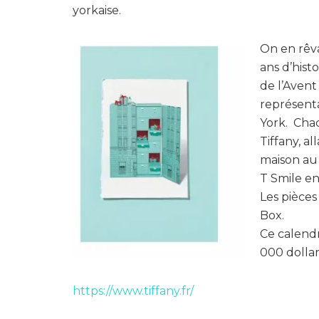
yorkaise.
On en rêvai
ans d’hist
de l’Avent
représent
York.
Chac
Tiffany, a
maison au 
T Smile en
Les pièces
Box.
Ce calendr
000 dollar
https://www.tiffany.fr/