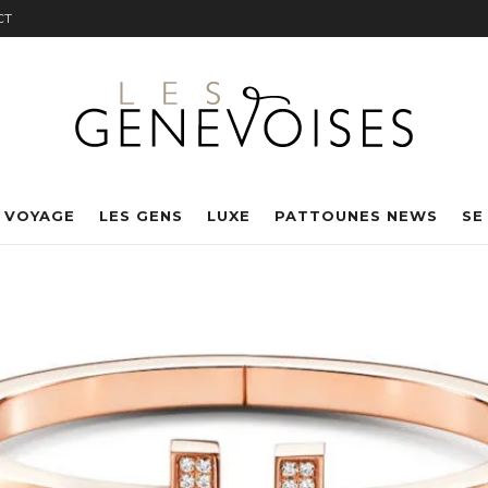
CT
 VOYAGE
LES GENS
LUXE
PATTOUNES NEWS
SE