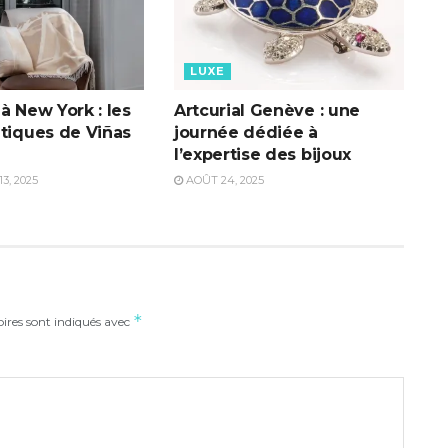
LUXE
à New York : les
Artcurial Genève : une
étiques de Viñas
journée dédiée à
l’expertise des bijoux
, 2025
AOÛT 24, 2025
*
ires sont indiqués avec