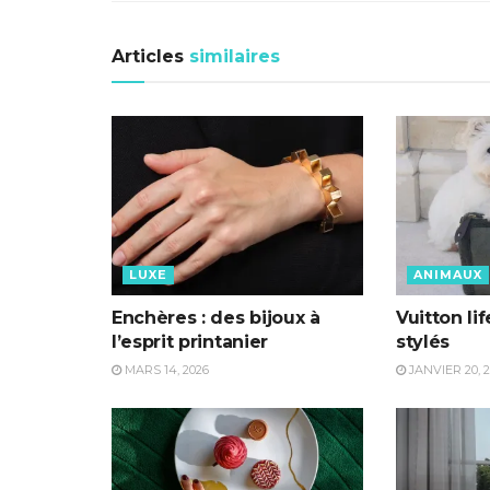
Articles
similaires
LUXE
ANIMAUX
Enchères : des bijoux à
Vuitton li
l’esprit printanier
stylés
MARS 14, 2026
JANVIER 20, 