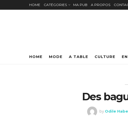
HOME
CATÉGORIES
MA PUB
A PROPOS
CONTA
HOME
MODE
A TABLE
CULTURE
EN
Des bagu
by
Odile Habe