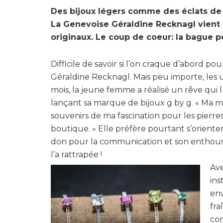
Des bijoux légers comme des éclats de
La Genevoise Géraldine Recknagl vient 
originaux. Le coup de coeur: la bague
Difficile de savoir si l’on craque d’abord pou
Géraldine Recknagl. Mais peu importe, les un
mois, la jeune femme a réalisé un rêve qui 
lançant sa marque de bijoux g by g. « Ma marr
souvenirs de ma fascination pour les pierre
boutique. » Elle préfère pourtant s’orienter
don pour la communication et son enthous
l’a rattrapée !
Ave
ins
env
fra
com