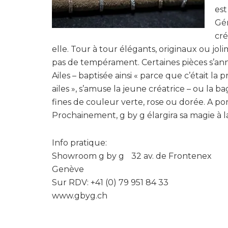
est
Gér
cré
elle. Tour à tour élégants, originaux ou jo
pas de tempérament. Certaines pièces s’
Ailes – baptisée ainsi « parce que c’était l
ailes », s’amuse la jeune créatrice – ou la
fines de couleur verte, rose ou dorée. A p
Prochainement, g by g élargira sa magie à l
Info pratique:
Showroom g by g 32 av. de Frontenex
Genève
Sur RDV: +41 (0) 79 951 84 33
www.gbyg.ch