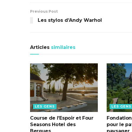
Previous Post
Les stylos d’Andy Warhol
Articles
similaires
LES GENS
LES GENS
Course de l’Espoir et Four
Fondation 
Seasons Hotel des
pour le p
Bergues
paysager