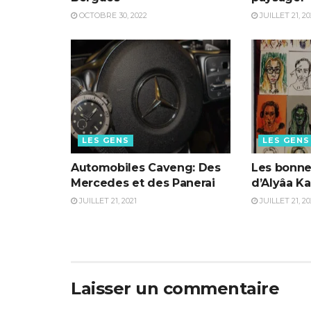
OCTOBRE 30, 2022
JUILLET 21, 20
LES GENS
LES GENS
Automobiles Caveng: Des
Les bonne
Mercedes et des Panerai
d’Alyâa K
JUILLET 21, 2021
JUILLET 21, 20
Laisser un commentaire