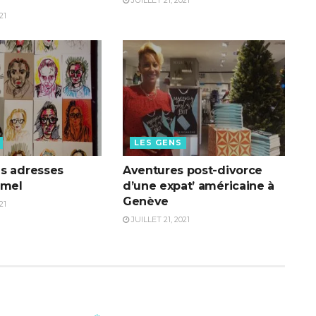
21
LES GENS
s adresses
Aventures post-divorce
amel
d’une expat’ américaine à
Genève
21
JUILLET 21, 2021