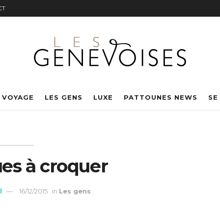
CT
 VOYAGE
LES GENS
LUXE
PATTOUNES NEWS
SE
es à croquer
l
16/12/2015
in
Les gens