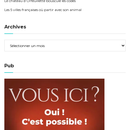
Le château d’Orfeuillette bouscule les codes
Les 5 villes françaises où partir avec son animal
Archives
Pub