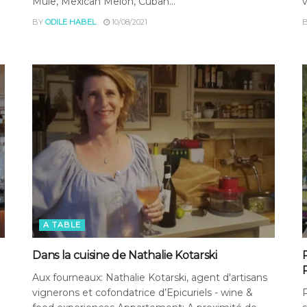
Mule, Mexican Melon, Cuban...
v
BY
ODILE HABEL
10/08/2021
A TABLE
Dans la cuisine de Nathalie Kotarski
Aux fourneaux: Nathalie Kotarski, agent d'artisans
vignerons et cofondatrice d’Epicuriels - wine &