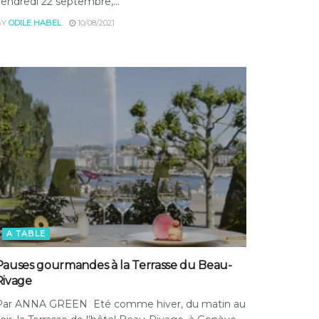
endredi 22 septembre,...
BY
ODILE HABEL
10/08/2021
A TABLE
Pauses gourmandes à la Terrasse du Beau-
Rivage
Par ANNA GREEN Eté comme hiver, du matin au