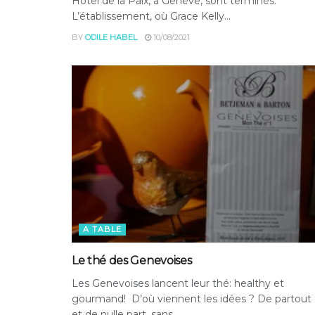
Hôtel de la Paix, à Genève, sont terminés.
L’établissement, où Grace Kelly...
BY
ODILE HABEL
10/08/2021
A TABLE
Le thé des Genevoises
Les Genevoises lancent leur thé: healthy et
gourmand! D’où viennent les idées ? De partout
et de nulle part, sans...