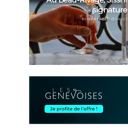
Au Beau-Rivage, Sissi i
signature
BY
ODILE HABEL
JUILLET 