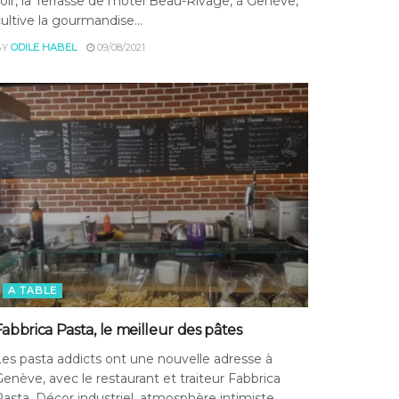
oir, la Terrasse de l’hôtel Beau-Rivage, à Genève,
ultive la gourmandise...
BY
ODILE HABEL
09/08/2021
A TABLE
Fabbrica Pasta, le meilleur des pâtes
es pasta addicts ont une nouvelle adresse à
enève, avec le restaurant et traiteur Fabbrica
asta. Décor industriel, atmosphère intimiste...