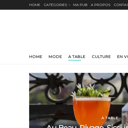
HOME
CATÉGORIES
MA PUB
A PROPOS
CONTA
HOME
MODE
A TABLE
CULTURE
EN 
A TABLE