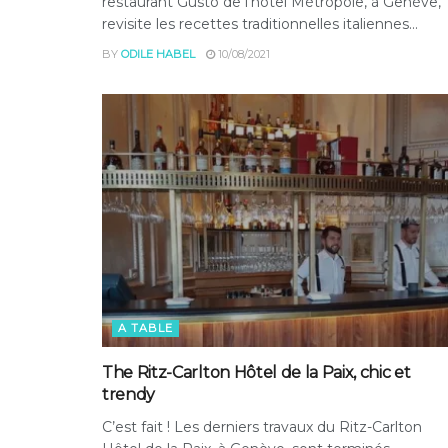
restaurant Gusto de l’hôtel Métropole, à Genève,
revisite les recettes traditionnelles italiennes...
BY
ODILE HABEL
10/08/2021
A TABLE
The Ritz-Carlton Hôtel de la Paix, chic et
trendy
C’est fait ! Les derniers travaux du Ritz-Carlton