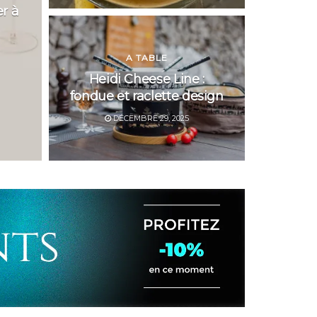
er à
A TABLE
Heidi Cheese Line :
fondue et raclette design
DÉCEMBRE 29, 2025