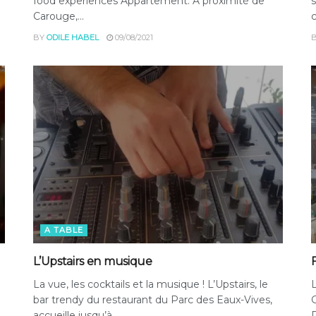
food experiences Appartement: A proximité de
s
Carouge,...
c
BY
ODILE HABEL
09/08/2021
A TABLE
L’Upstairs en musique
La vue, les cocktails et la musique ! L’Upstairs, le
L
bar trendy du restaurant du Parc des Eaux-Vives,
G
accueille jusqu’à...
P